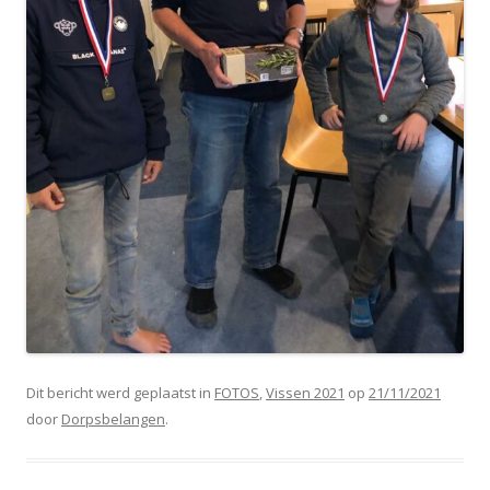
Dit bericht werd geplaatst in
FOTOS
,
Vissen 2021
op
21/11/2021
door
Dorpsbelangen
.