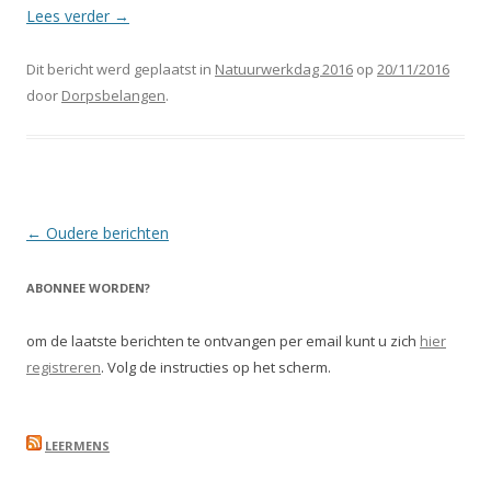
Lees verder
→
Dit bericht werd geplaatst in
Natuurwerkdag 2016
op
20/11/2016
door
Dorpsbelangen
.
Berichtnavigatie
←
Oudere berichten
ABONNEE WORDEN?
om de laatste berichten te ontvangen per email kunt u zich
hier
registreren
. Volg de instructies op het scherm.
LEERMENS