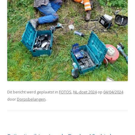
Dit bericht werd geplaatst in
FOTOS
,
NL-doet 2024
op
04/04/2024
door
Dorpsbelangen
.