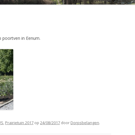
NATUURWERKDAG 2016
NL-DOET 2017
NL-DOET 2018
op poortven in Eenum.
PLANTEN POTEN OP POORTVEN
2017
PRAIRIETUIN 2017
ROMMELMARKT 2016
STAMPPOTBUFFET 2016
WS
,
Prairietuin 2017
op
24/08/2017
door
Dorpsbelangen
.