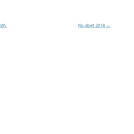
oth.
NL-doet 2018
→