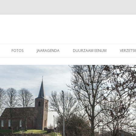
Spring
naar
FOTOS
JAARAGENDA
DUURZAAM EENUM
VERZETS
inhoud
GEN
NL-DOET 2024
ACTIVITEITEN 2026
HAND-OUTS
BURENDAG 2021
VERSLAGEN
MMISSIE
VISSEN 2021
JEU DE BOULES 2021
WATERLEIDINGSBREUK OP DE
BOSWEG 2017
BURENDAG 2016