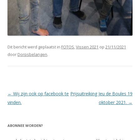
Dit bericht werd geplaatst in
FOTOS
,
Vissen 2021
op
21/11/2021
door
Dorpsbelangen
.
Berichtnavigatie
←
Wij zijn ook op facebook te
Prijsuitreiking Jeu de Boules 19
vinden.
oktober 2021.
→
ABONNEE WORDEN?