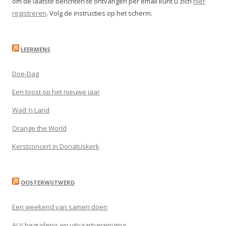
om de laatste berichten te ontvangen per email kunt u zich
hier
registreren
. Volg de instructies op het scherm.
LEERMENS
Doe-Dag
Een toost op het nieuwe jaar
Wad ’n Land
Orange the World
Kerstconcert in Donatuskerk
OOSTERWIJTWERD
Een weekend van samen doen
ALV begrafenis en uitvaartvereniging