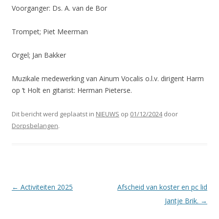
Voorganger: Ds. A. van de Bor
Trompet; Piet Meerman
Orgel; Jan Bakker
Muzikale medewerking van Ainum Vocalis o.l.v. dirigent Harm
op ’t Holt en gitarist: Herman Pieterse.
Dit bericht werd geplaatst in
NIEUWS
op
01/12/2024
door
Dorpsbelangen
.
Berichtnavigatie
←
Activiteiten 2025
Afscheid van koster en pc lid
Jantje Brik.
→