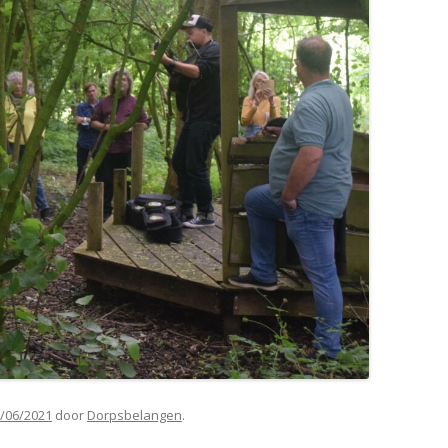
/06/2021
door
Dorpsbelangen
.