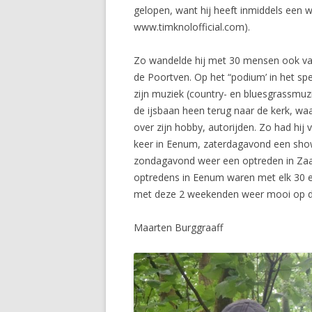
gelopen, want hij heeft inmiddels een w
www.timknolofficial.c
Zo wandelde hij met 30 mensen ook van
de Poortven. Op het “podium’ in het spe
zijn muziek (country- en bluesgrassmuz
de ijsbaan heen terug naar de kerk, waa
over zijn hobby, autorijden. Zo had hij
keer in Eenum, zaterdagavond een show
zondagavond weer een optreden in Zaan
optredens in Eenum waren met elk 30 e
met deze 2 weekenden weer mooi op de
Maarten Burggraaff