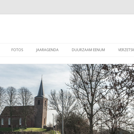
Spring
naar
FOTOS
JAARAGENDA
DUURZAAM EENUM
VERZETS
inhoud
GEN
NL-DOET 2024
ACTIVITEITEN 2026
HAND-OUTS
BURENDAG 2021
VERSLAGEN
MMISSIE
VISSEN 2021
JEU DE BOULES 2021
WATERLEIDINGSBREUK OP DE
BOSWEG 2017
BURENDAG 2016