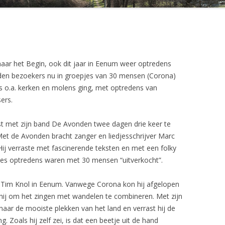
NATUURWERKDAG 2016
NL-DOET 2017
NL-DOET 2018
g naar het Begin, ook dit jaar in Eenum weer optredens
den bezoekers nu in groepjes van 30 mensen (Corona)
PLANTEN POTEN OP POORTVEN
gs o.a. kerken en molens ging, met optredens van
2017
jvers en dansers.
PRAIRIETUIN 2017
st met zijn band De Avonden twee dagen drie keer te
ROMMELMARKT 2016
Met de Avonden bracht zanger en liedjesschrijver Marc
 Hij verraste met fascinerende teksten en met een folky
STAMPPOTBUFFET 2016
e zes optredens waren met 30 mensen “uitverkocht”.
r Tim Knol in Eenum. Vanwege Corona kon hij afgelopen
hij om het zingen met wandelen te combineren. Met zijn
ar de mooiste plekken van het land en verrast hij de
 Zoals hij zelf zei, is dat een beetje uit de hand