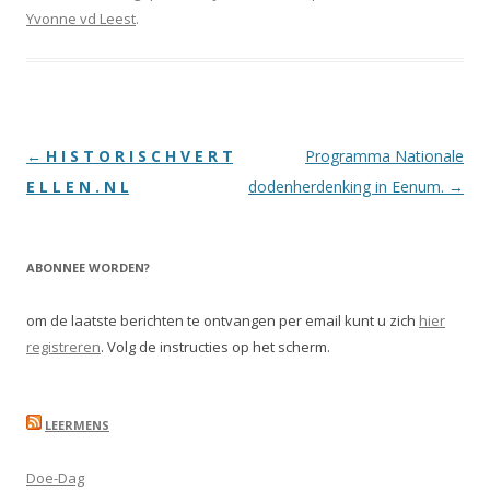
Yvonne vd Leest
.
Berichtnavigatie
←
H I S T O R I S C H V E R T
Programma Nationale
E L L E N . N L
dodenherdenking in Eenum.
→
ABONNEE WORDEN?
om de laatste berichten te ontvangen per email kunt u zich
hier
registreren
. Volg de instructies op het scherm.
LEERMENS
Doe-Dag